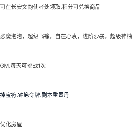
，可在长安文韵使者处领取.积分可兑换商品
。恶魔泡泡，超级飞镰，自在心袁，进阶沙暴，超级神柚
战GM.每天可挑战1次
掉宝符.钟馗令牌.副本重置丹
，优化房屋