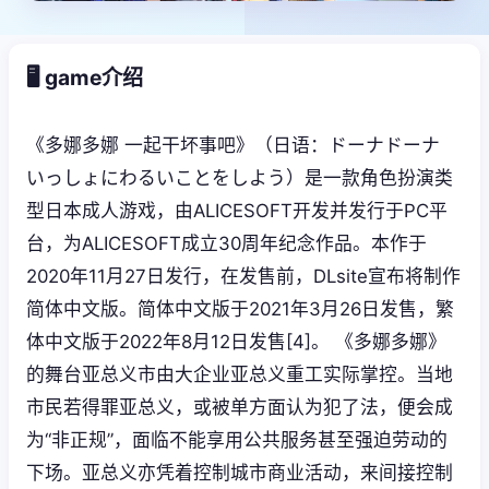
🖥️ game介绍
《多娜多娜 一起干坏事吧》（日语：ドーナドーナ
いっしょにわるいことをしよう）是一款角色扮演类
型日本成人游戏，由ALICESOFT开发并发行于PC平
台，为ALICESOFT成立30周年纪念作品。本作于
2020年11月27日发行，在发售前，DLsite宣布将制作
简体中文版。简体中文版于2021年3月26日发售，繁
体中文版于2022年8月12日发售[4]。 《多娜多娜》
的舞台亚总义市由大企业亚总义重工实际掌控。当地
市民若得罪亚总义，或被单方面认为犯了法，便会成
为“非正规”，面临不能享用公共服务甚至强迫劳动的
下场。亚总义亦凭着控制城市商业活动，来间接控制