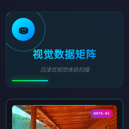
🧽
视觉数据矩阵
沉浸式视觉体验扫描
DATA-01