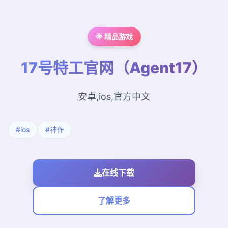
🌟 精品游戏
17号特工官网（Agent17）
安卓,ios,官方中文
#ios
#神作
在线下载
了解更多