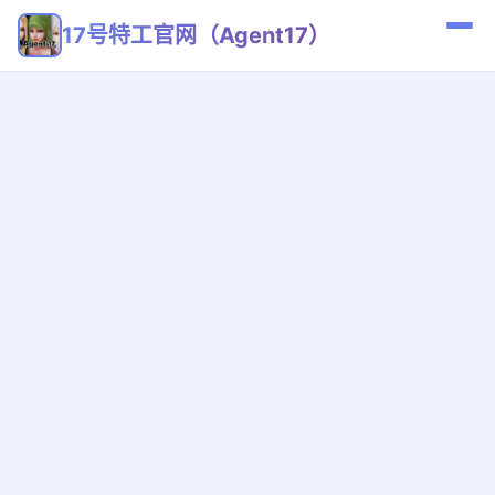
17号特工官网（Agent17）