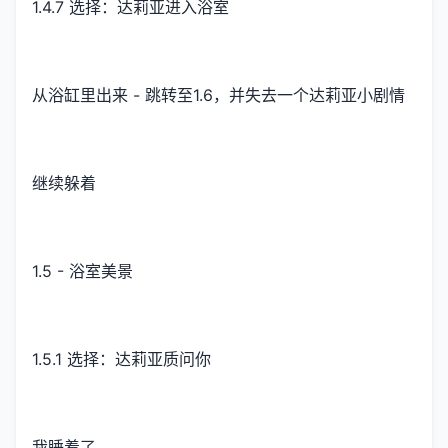
1.4.7 选择：达莉亚进入浴室
从浴缸里出来 - 跳转至1.6，并失去一个达莉亚小剧情
继续躲着
1.5 - 浴室美景
1.5.1 选择：达莉亚质问你
我睡着了