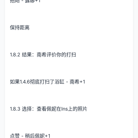
抱她 - 露娜+1
保持距离
1.8.2 结果：南希评价你的打扫
如果1.4.6彻底打扫了浴缸 - 南希+1
1.8.3 选择：查看佩妮在Ins上的照片
点赞 - 稍后佩妮+1