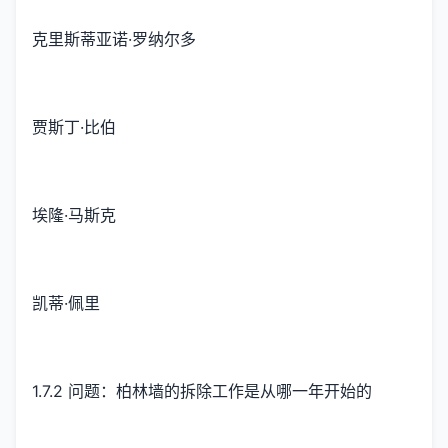
克里斯蒂亚诺·罗纳尔多
贾斯丁·比伯
埃隆·马斯克
凯蒂·佩里
1.7.2 问题：柏林墙的拆除工作是从哪一年开始的