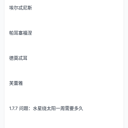
埃尔忒尼斯
帕耳塞福涅
德莫忒耳
芙蕾雅
1.7.7 问题：水星绕太阳一周需要多久