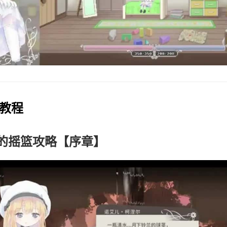
玩教程
的摇篮攻略【序章】