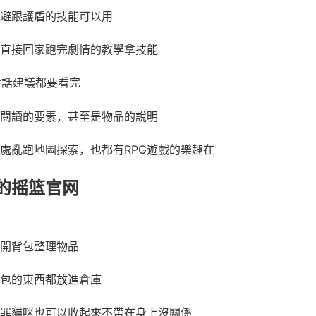
避跟護盾的技能可以用
直接回家跑完劇情的教學拿技能
對話建議都要看完
閱讀的要素，甚至是物品的說明
處亂跑地圖探索，也都有RPG遊戲的樂趣在
的摇篮官网
開背包整理物品
包的東西都放進倉庫
罪貓咪也可以收起來不帶在身上沒關係