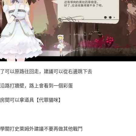
了可以原路往回走，建議可以從右邊跳下去
沿路打牆壁，路上會看到一個彩蛋
房間可以拿道具【代罪貓咪】
學關打史萊姆外建議不要再做其他戰鬥