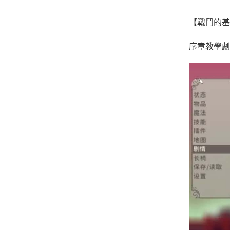
【戰鬥的基
序章教學劇