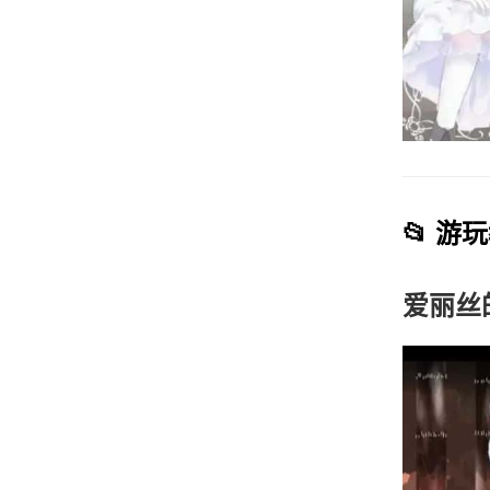
📂 游
爱丽丝