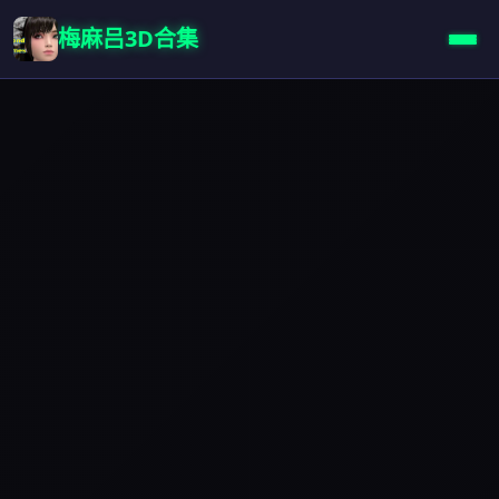
梅麻吕3D合集