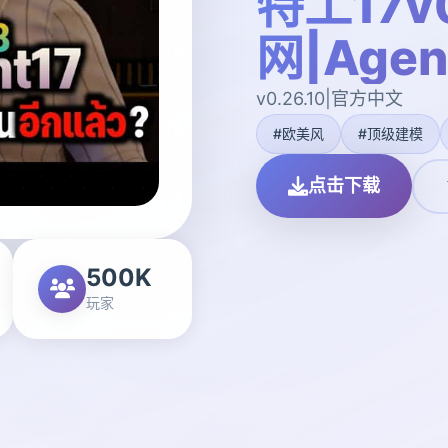
特工17v0
网|Agen
v0.26.10|官方中文
#欧美风
#顶级建模
点击下载
500K
玩家