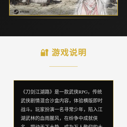
🔐 游戏说明
《刀剑江湖路》是一款武侠RPG，传统
武侠剧情混合沙盒内容，体验横版即时
战斗。玩家扮演一名寻常少年，陷入江
湖武林的血雨腥风，在纷争中成就侠
名，搅动天下大势，成为万人敬仰的大