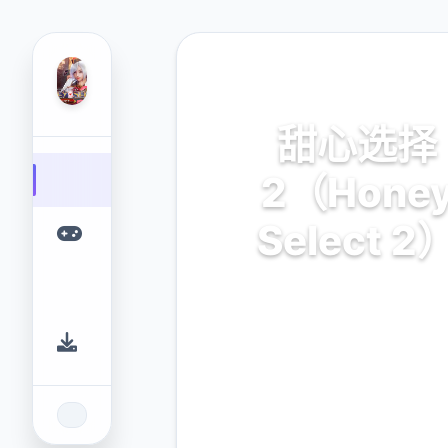
🚾 热门推荐
甜心选择
2（Hone
Select 2
汉化中文,官方中文下载,安卓
载,安卓下载,IOS下载,攻略,m
卡,整合包下载
9.4
2.3M