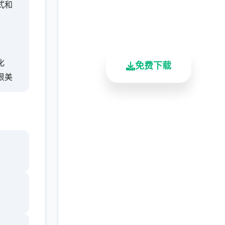
式和
2.3M+
4.9/5
900K+
总下载量
用户评分
活跃用户
化
免费下载
很美
安全下载
高速安装
完全免费
客服支持
特色
约的
时演
现，