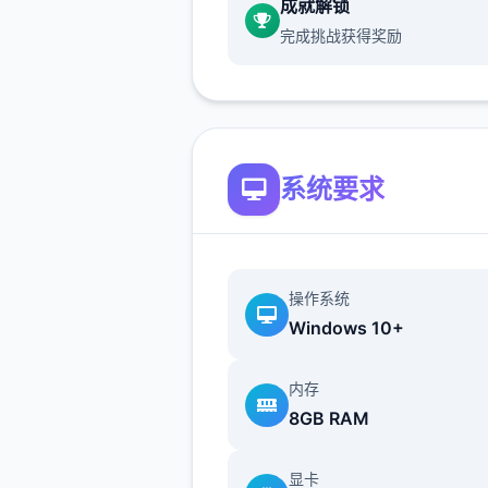
成就解锁
让审美疲劳从此不见。
完成挑战获得奖励
5、心情反应
妹子会根据你的互动方法改变
情，心情变化会影响到女孩子
的反应。
系统要求
游戏成就
操作系统
1、第一次到达店里
Windows 10+
2、第一次战斗
内存
8GB RAM
3、第一次探索不同区域
4、第一次呼叫老板娘（可战
显卡