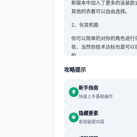
新版本中加入了更多的泳装款
其他的衣着可以自由选择。
2、化妆机能
你可以简单的对你的角色进行
妆，当然你技术达标也是可以
的。
3、各式场景
攻略提示
大量的场景也算是这个版本的
新手指南
了，你可以去各种地方享受预
快速上手基础操作
生活。
4、实时演算
隐藏要素
发现秘密内容
游戏中的动作都是根据系统实
算获得的，每次都会有不同表