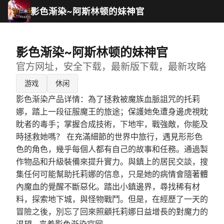
影色渐染~阿斯林顿的妹神官
影色渐染~阿斯林顿的妹神官
官方网址，安全下载，最新版下载，最新攻略
游戏
休闲
影色渐染产品详情：為了拯救被魔族血脈詛咒的托莉
娜，踏上一段征服魔王的旅途；保護她免遭身邊虎視眈
眈者的毒手；掌握合成技術，下地牢，戰強敵，你能及
時拯救她嗎？ 在充滿細節的世界中旅行，遇見形形色
色的角色，幾乎每個人都有自己的故事和任務。通過製
作物品和升級裝備來提升實力。與鎮上的居民交談，搜
集任何可能幫助托莉娜的信息，只是她的病情會隨著體
內魔血的覺醒不斷惡化。踏出小鎮邊界，尋找稀有材
料，探索地下城，與怪物戰鬥。但是，在經歷了一天的
冒險之後，別忘了回來照顧托莉娜日益增長的對魔力的
渴望--来着影色渐染官网。