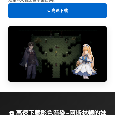
🚼 高速下载
☎️ 高速下载影色渐染~阿斯林顿的妹