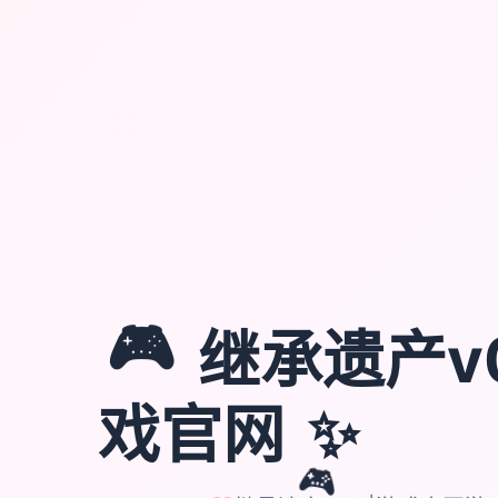
🎮
继承遗产v0
✨
戏官网
🎮