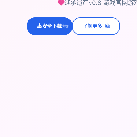
继承遗产v0.8|游戏官网
🤔
安全下载
了解更多
💫
✨
⭐