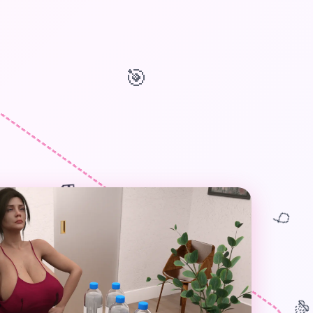
🎯
🎁
🎈
🎊