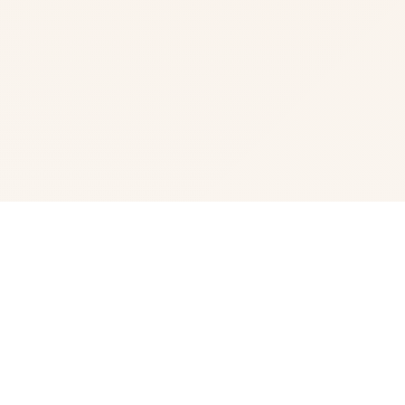
🗒️ 玩法介绍
本产品是为《我的秘密暑假 2》（RJ01057033）添加新角
色、新玩法、新地图及新事件等内容的扩展补丁。 本产品
无法单独游玩， 需要另外准备以下产品版《我的秘密暑假
2》（RJ01057033）（版本 1.3.3 及以上）的本体。 让主