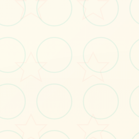
#4Gamers中文
#4Gamers
立即体验
免费完整版游戏