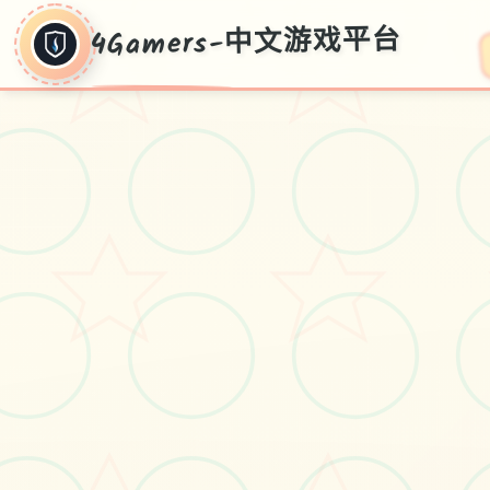
4Gamers-中文游戏平台
4Gamers-中文游
戏平台
下载，免费，官网，入口，平台