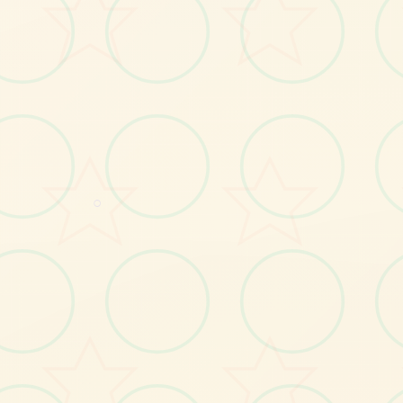
No.3
○