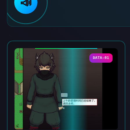
📣
DATA-01