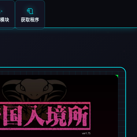
✨
🧻
模块
获取程序