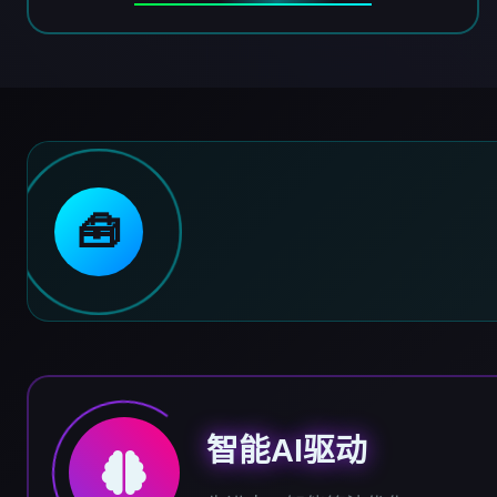
🧰
智能AI驱动