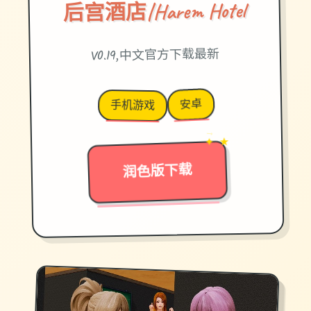
后宫酒店|Harem Hotel
V0.19,中文官方下载最新
安卓
手机游戏
→
✦ ★
润色版下载