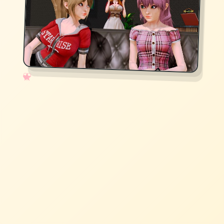
✧
♡
★
♥