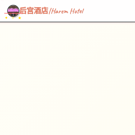
~~~
★
♡
✦
✧
♥
~
→
↗
后宫酒店|Harem Hotel
✦ ✧ ★