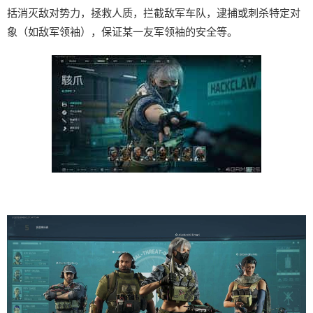
括消灭敌对势力，拯救人质，拦截敌军车队，逮捕或刺杀特定对
象（如敌军领袖），保证某一友军领袖的安全等。