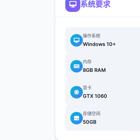
系统要求
手的自走式战斗，支持百变技
配和随心转职。
伙伴与幻兽：玩家可以邂逅各
伴，与幻兽结伴同游，并肩挑
操作系统
秘的圣兽。
Windows 10+
游戏背景：
内存
8GB RAM
游戏由厦门雷霆网络科技股份
公司代理，于2025年5月29
显卡
测，支持Android 7.0以上版
GTX 1060
它是一款以异世界为背景的
MMORPG，注重轻松愉快的
存储空间
验。
50GB