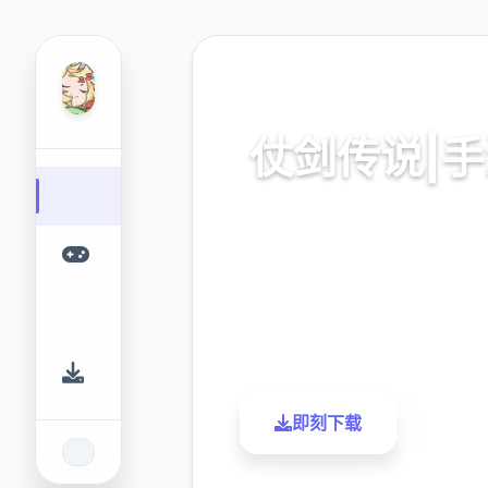
🔧 热门推荐
仗剑传说|
亚服,最新版本下载
9.4
2.3M
评分
下载
即刻下载
了解更