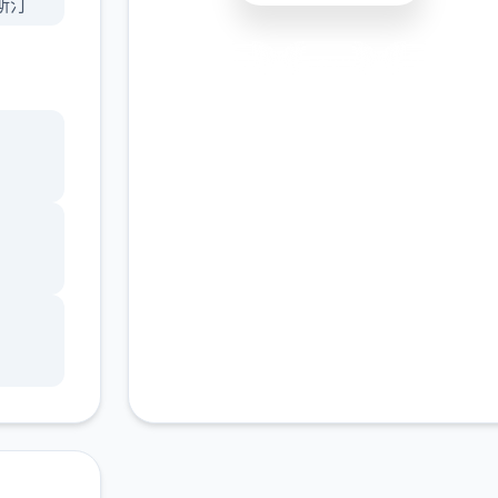
斯汀
险。
安全下载
高速安装
完全免费
强”
客服支持
轻松
屏2D
知宝
放双