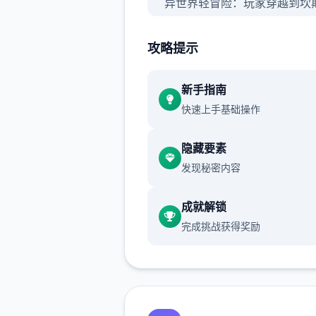
异世界轻冒险：玩家穿越到坎
世界，自由探索地图，寻宝探
攻略提示
轻松放置玩法：核心为“睡觉变
的放置养成机制，让玩家可以
新手指南
成长。
快速上手基础操作
自由探索与社交：游戏采用竖
探索模式，包含隐藏任务、未
隐藏要素
藏和丰富的世界地图。
发现秘密内容
成就解锁
完成挑战获得奖励
无羁战斗与技能搭配：采用解