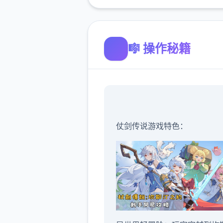
🎼 操作秘籍
仗剑传说游戏特色：