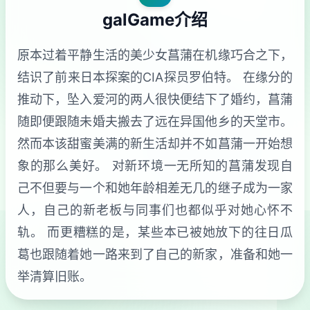
galGame介绍
原本过着平静生活的美少女菖蒲在机缘巧合之下，
结识了前来日本探案的CIA探员罗伯特。 在缘分的
推动下，坠入爱河的两人很快便结下了婚约，菖蒲
随即便跟随未婚夫搬去了远在异国他乡的天堂市。
然而本该甜蜜美满的新生活却并不如菖蒲一开始想
象的那么美好。 对新环境一无所知的菖蒲发现自
己不但要与一个和她年龄相差无几的继子成为一家
人，自己的新老板与同事们也都似乎对她心怀不
轨。 而更糟糕的是，某些本已被她放下的往日瓜
葛也跟随着她一路来到了自己的新家，准备和她一
举清算旧账。