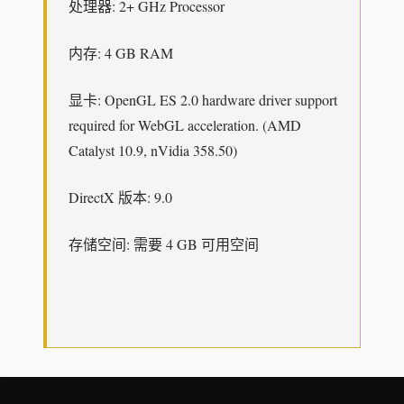
处理器: 2+ GHz Processor
内存: 4 GB RAM
显卡: OpenGL ES 2.0 hardware driver support
required for WebGL acceleration. (AMD
Catalyst 10.9, nVidia 358.50)
DirectX 版本: 9.0
存储空间: 需要 4 GB 可用空间