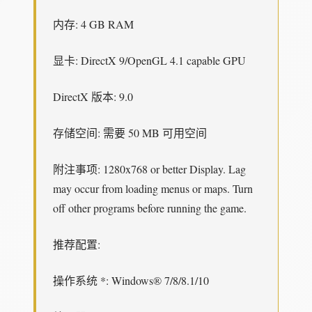
内存: 4 GB RAM
显卡: DirectX 9/OpenGL 4.1 capable GPU
DirectX 版本: 9.0
存储空间: 需要 50 MB 可用空间
附注事项: 1280x768 or better Display. Lag
may occur from loading menus or maps. Turn
off other programs before running the game.
推荐配置:
操作系统 *: Windows® 7/8/8.1/10