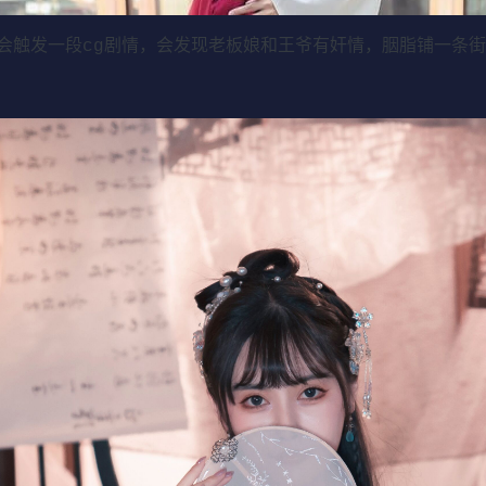
会触发一段cg剧情，会发现老板娘和王爷有奸情，胭脂铺一条