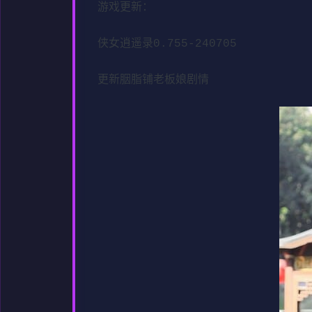
游戏更新：
侠女逍遥录0.755-240705
更新胭脂铺老板娘剧情