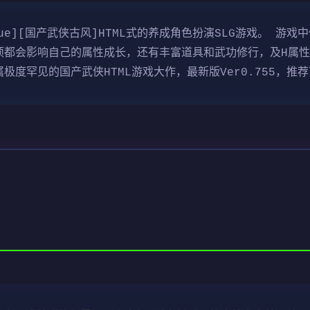
yblue][国产武侠古风]HTML式的养成角色扮演SLG游戏。 
项都会影响自己的属性成长，还有丰富道具和武功修行，及H属性
度罕见的国产武侠HTML游戏大作，最新版Ver0.755，推