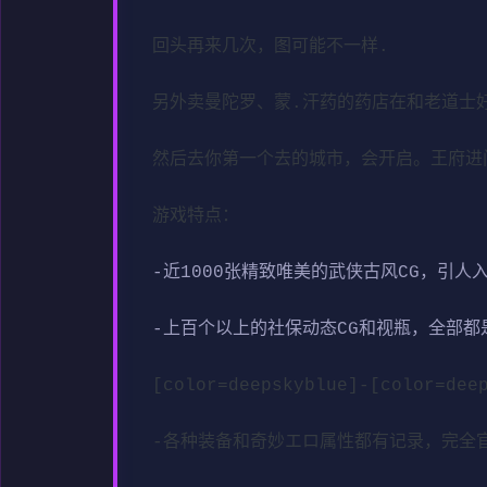
回头再来几次，图可能不一样.
另外卖曼陀罗、蒙.汗药的药店在和老道士
然后去你第一个去的城市，会开启。王府进
游戏特点：
-近1000张精致唯美的武侠古风CG，引人
-上百个以上的社保动态CG和视瓶，全部都
[color=deepskyblue]-[col
-各种装备和奇妙エロ属性都有记录，完全