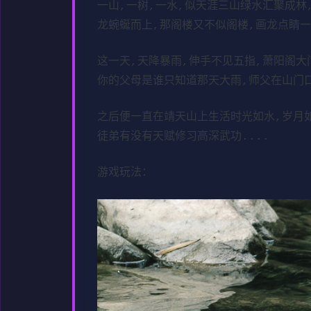
一山,一树,一水,似天涯三山绿水汇聚成林
龙蜿蜒而上,那阁楼又不似阁楼,画龙点睛一
这一天,天降暴雨,伸手不见五指,萧阳阁大
你的父母是谁只知道那天大雨,师父在山门
之后便一直在靖天山上生活时光如水,岁月如
徒弟有没有天赋修习高深武功....
游戏玩法：