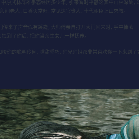
,中原武林群雄争霸经历多少年,引来暂时平静这其中山林深处,
般问老人,曰香火常旺,常见达官贵人,十代朝臣上山求教。
门传来了声音似有蹊跷,大师傅亲自打开大门回来时,手中捧著一
口捡到了你后,把你当亲生女儿一样抚养。
梭你的聪明伶俐,嘴甜乖巧,师兄师姐都非常喜欢你一下来到了7