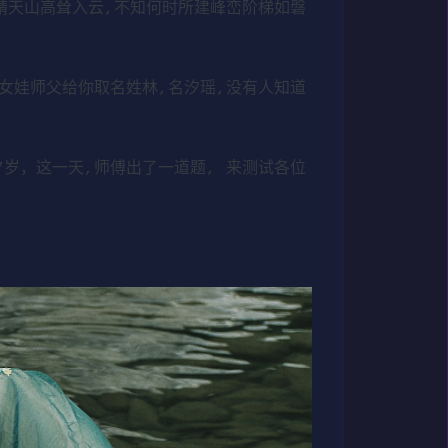
靖天山高耸入云,不知何时所建峰峦阶梯如磐
女娃师父给你取名姓林,名汐瑶,没有人知道
岁，这一天,师傅出了一道题, 来测试各位