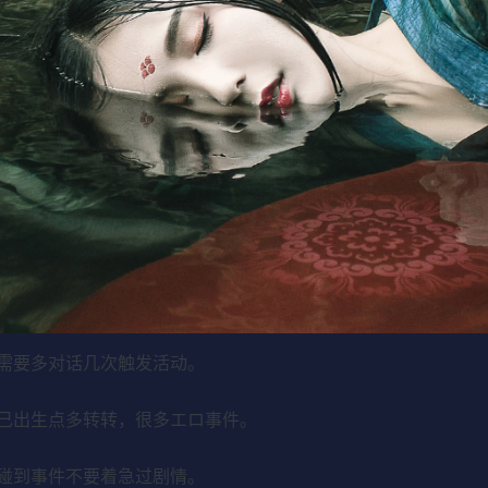
需要多对话几次触发活动。
己出生点多转转，很多エロ事件。
碰到事件不要着急过剧情。