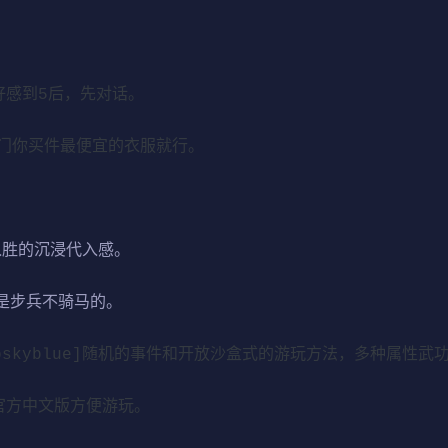
好感到5后，先对话。
门你买件最便宜的衣服就行。
入胜的沉浸代入感。
是步兵不骑马的。
or=deepskyblue]随机的事件和开放沙盒式的游玩方法，多种属性
官方中文版方便游玩。