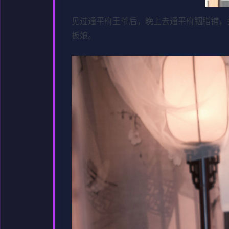
见过通平府王爷后，晚上去通平府胭脂铺，
板娘。