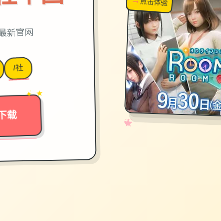
点击体验
超棒！
,最新官网
I社
→
✦ ★
下载
✧
♡
★
♥