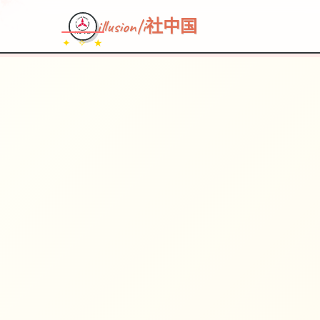
illusion|i社中国
✦ ✧ ★