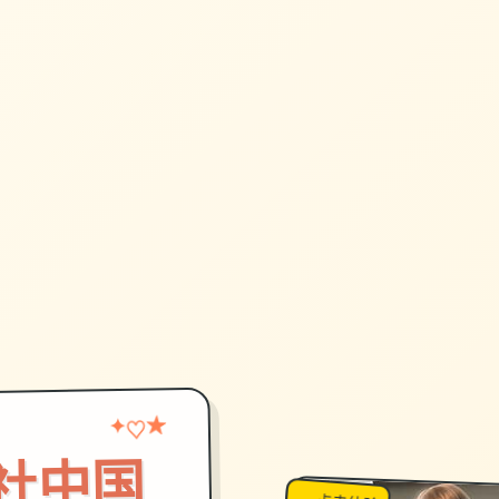
★
♡
✦
on|i社中国
→
↗