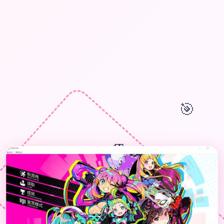
🎯
🎁
🎊