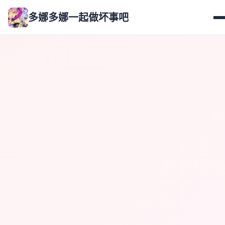
多娜多娜一起做坏事吧