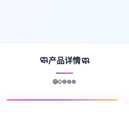
🧼
🧼
产品详情
🔴
🟡
🟢
🔵
🟣
📖
游戏故事
✨