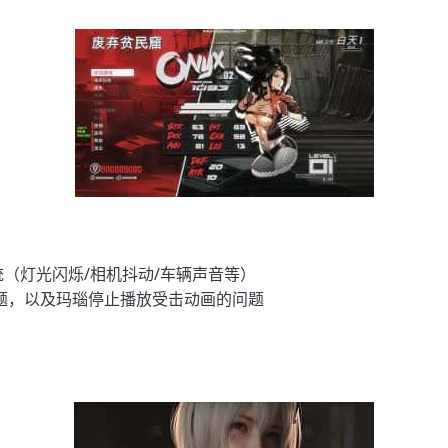
统（灯光闪烁/相机抖动/车辆声音等）
问题，以及玛瑙停止播放受击动画的问题