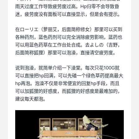
雨天过度工作导致疲劳度过高。Hp归零不会导致昏
迷，疲劳度没有面板可以直接显示，但是会有提示。
在ローリエ（萝丽艾，后面简称修女）那里可以买到
各种药剂，蓝色药剂可以完全消除疲劳影响，蓝药也
可以用蓝色药草在工作台处合成。去よしの（吉野，
后面简称狐狸）那里可以泡澡，直接清空疲劳度。
说到泡澡，就简单介绍一下澡堂。每次只花100G就
可以直接把hp回满，可以先磕一个绿色草药提高最大
hp再泡。泡澡不仅是非常便宜的回复hp手段，而且
可以加狐狸的好感度，而狐狸的好感度是最难加的，
建议每天都泡。