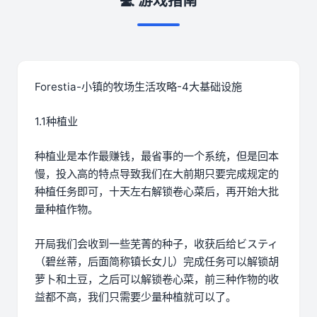
💻 游戏指南
Forestia-小镇的牧场生活攻略-4大基础设施
1.1种植业
种植业是本作最赚钱，最省事的一个系统，但是回本
慢，投入高的特点导致我们在大前期只要完成规定的
种植任务即可，十天左右解锁卷心菜后，再开始大批
量种植作物。
开局我们会收到一些芜菁的种子，收获后给ビスティ
（碧丝蒂，后面简称镇长女儿）完成任务可以解锁胡
萝卜和土豆，之后可以解锁卷心菜，前三种作物的收
益都不高，我们只需要少量种植就可以了。