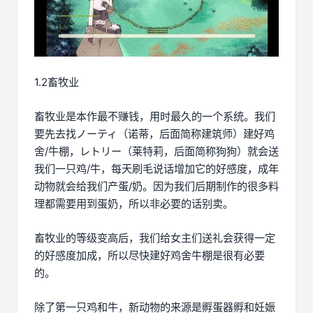
1.2畜牧业
畜牧业是本作最不赚钱，用时最久的一个系统。我们
要先去找ノーティ（诺蒂，后面简称建筑师）建好鸡
舍/牛棚，レトリー（莱特莉，后面简称狗狗）就会送
我们一只鸡/牛，每天刷毛说话增加它的好感度，成年
动物就会给我们产蛋/奶。因为我们后期制作的很多料
理都需要用到蛋奶，所以非必要的话别卖。
畜牧业的等级变高后，我们给女主们送礼会获得一定
的好感度加成，所以尽快建好鸡舍牛棚是很有必要
的。
除了第一只鸡和牛，新动物的来源是孵蛋器孵和妊娠