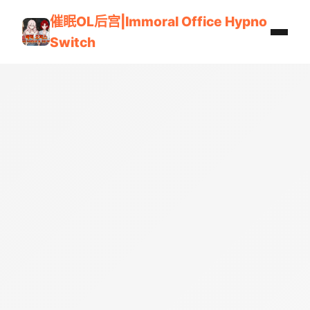
催眠OL后宫|Immoral Office Hypno
Switch