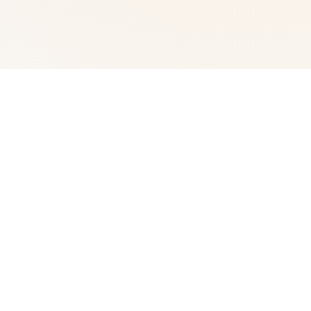
📧 产品介绍
一个神秘装置，一个十天倒计时，以及一座充满秘密的城
市。” 一个普通的夜晚，你偶然发现了街上丢弃的一个奇怪
的催眠装置。 这一发现将城市变成了你的私人游乐场。 你
有整整10天时间探索区的每个角落， 渗透周围人的生活，
并利用装置编织一张影响力之网。 踏上一场大胆的冒险，
你的好奇心得到回报， 每一个隐藏的角落都潜藏着新征服
的潜力-成为不道德办公室。