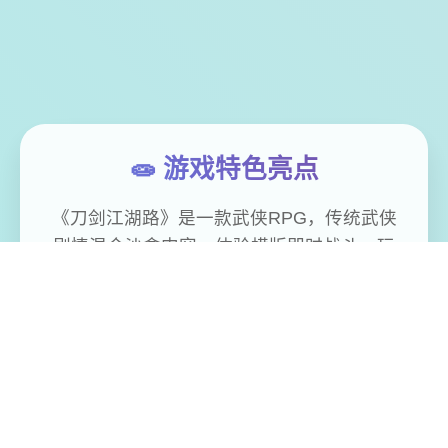
🧫 游戏特色亮点
《刀剑江湖路》是一款武侠RPG，传统武侠
剧情混合沙盒内容，体验横版即时战斗。玩
家扮演一名寻常少年，陷入江湖武林的血雨
腥风，在纷争中成就侠名，搅动天下大势，
成为万人敬仰的大侠。》》》订阅创意工坊
热门MOD体验倍增！