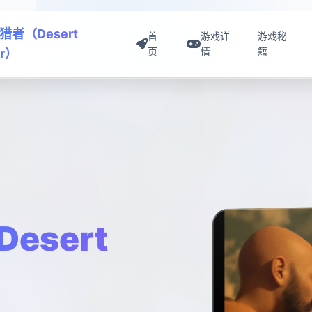
猎者（Desert
首
游戏详
游戏秘
页
情
籍
er）
esert