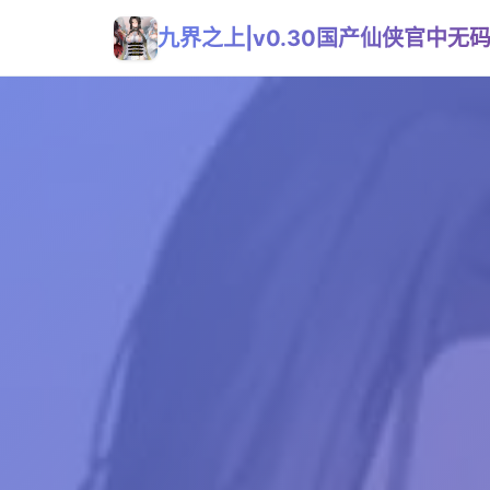
九界之上|v0.30国产仙侠官中无