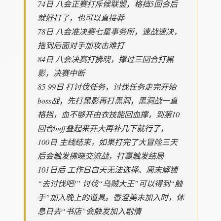
74日 八会正赛打斥候联盟，格挡5回合后
就好打了，也可以直接莽
78日 八会准决赛七星事务所，速战速决，
拖到后面对手加攻击难打
84日 八会决赛打拂晓，撑过三回合打黑
影，决赛中断
85-99日 打讨伐任务，讨伐任务走完开始
boss战，先打黑影再打黑洞，黑洞战一直
格挡，血不够开由衣技能回血撑，到第10
回合buff叠起来开大再补几下就行了，
100日 主线结束，如果打完了大冒险三天
后会触发拂晓交流战，打赢触发结局
101日后 工作日白天无法选择。周末解锁
“去讨伐吧!” 讨伐“乌贼大王”可以得到“触
手”加入晚上的道具。香澄美未加入时，休
息日去“书店”会触发加入剧情