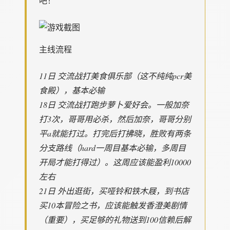
吧！
主线流程
11日 交流战打美食俱乐部（这不纯纯pcr美
食殿），基本必输
18日 交流战打跑步萝卜爱好会。一般加奈
打3次，哥哥用必杀，然后加奈，哥哥分别
平a就能打过。打完后打拂晓，胜败有两条
分支路线（hard一周目基本必输，多周目
开局才能打得过）。这周应该能盈利10000
左右
21日 外出逛街，买哑铃和铁木屐，到书店
买10本冒险之书，应该能触发香澄美剧情
（重要），买足够的礼物送到100信赖后解