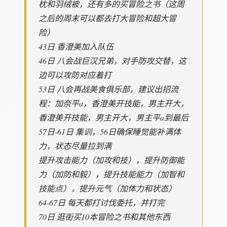
枕和羽绒被，还有多的买冒险之书（这周
之后的周末可以都去打大冒险和超大冒
险）
43日 香澄美加入队伍
46日 八会战巨汉兄弟，对手防攻交替，这
边可以攻防对应着打
53日 八会再战美食俱乐部，建议出招流
程：加奈平a，香澄美开技能，男主开大，
香澄美开技能，男主开大，男主平a到最后
57日-61日 集训，56日确保睡觉能补满体
力，状态尽量拉到满
提升攻击能力（加攻和技），提升防御能
力（加防和毅），提升技能能力（加智和
技能点），提升元气（加体力和状态）
64-67日 每天都打讨伐委托，并打完
70日 逛街买10本冒险之书和其他东西