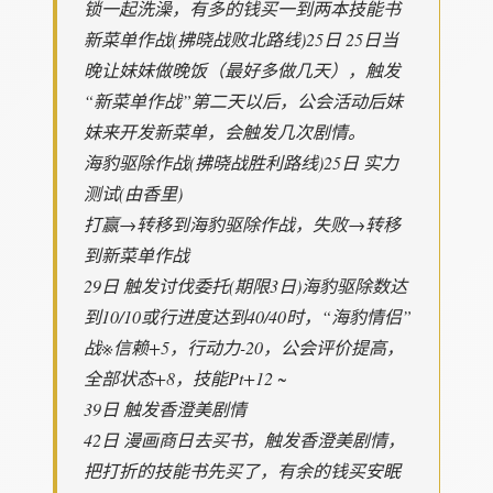
锁一起洗澡，有多的钱买一到两本技能书
新菜单作战(拂晓战败北路线)25日 25日当
晚让妹妹做晚饭（最好多做几天），触发
“新菜单作战”第二天以后，公会活动后妹
妹来开发新菜单，会触发几次剧情。
海豹驱除作战(拂晓战胜利路线)25日 实力
测试(由香里)
打赢→转移到海豹驱除作战，失败→转移
到新菜单作战
29日 触发讨伐委托(期限3日)海豹驱除数达
到10/10或行进度达到40/40时，“海豹情侣”
战※信赖+5，行动力-20，公会评价提高，
全部状态+8，技能Pt+12 ~
39日 触发香澄美剧情
42日 漫画商日去买书，触发香澄美剧情，
把打折的技能书先买了，有余的钱买安眠