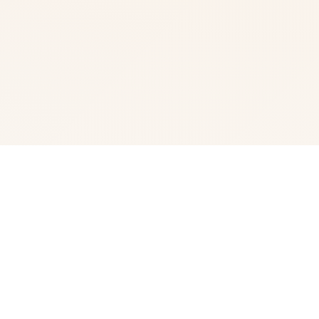
🧺 详细介绍
水电工幻想角色扩展 DLC 第二弹！免费畅享全新内容！终
于——它来啦！ 感谢大家如此耐心的等待。今天，我们终
于要发布《水电工幻想》的第二款 DLC 啦 相信不少朋友早
就猜出剪影中的角色是谁了吧？ 答案就是……公会接待员与