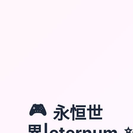
🎮
永恒世
界|eternum