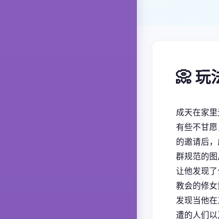
📀 
成天在家里
有些不甘愿
的邀请后，
群规范的图
让他发现了
教会的修女
发现当他在
遭的人们以