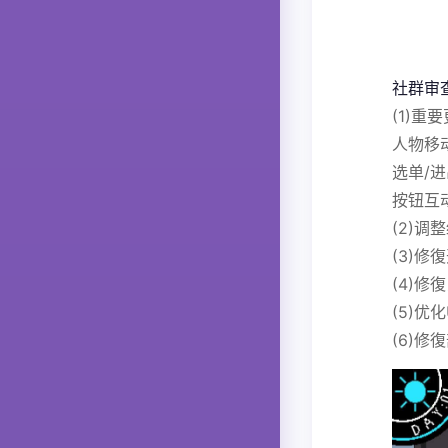
社群审
(1)
人物移
选单/
按钮互
(2)
(3)修
(4)
(5)
(6)