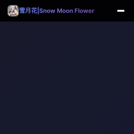
雪月花|Snow Moon Flower