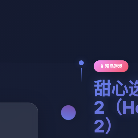
🧴 精品游戏
甜心
2（Ho
2）