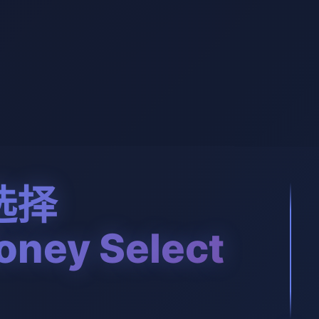
选择
ney Select