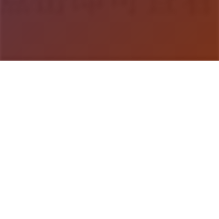
游戏详情
游戏详情
《多娜多娜 一起干坏事吧》（日语：ドーナドーナ
いっしょにわるいことをしよう）是一款角色扮演类
型日本成人游戏，由ALICESOFT开发并发行于PC平