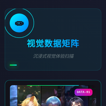
🧫
视觉数据矩阵
沉浸式视觉体验扫描
DATA-01