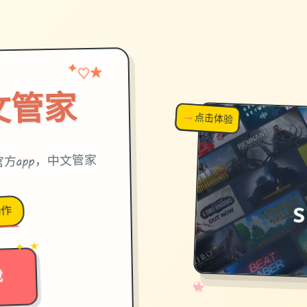
★
♡
✦
中文管家
→
↗
点击体验
超棒！
官方app，中文管家
动作
→
✦ ★
载
✧
♡
★
♥