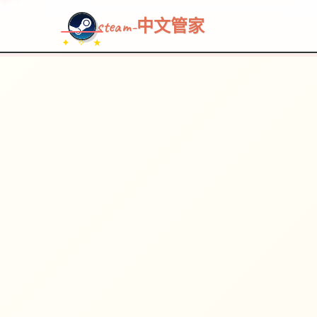
steam-中文管家
✦ ✧ ★